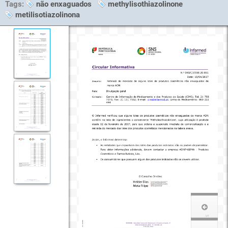
Tags:
não enxaguados
methylisothiazolinone
metilisotiazolinona