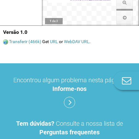
1
de
3
Versão 1.0
Transferir (466k)
Get
URL
or
WebDAV URL
.
Encontrou algum problema nesta página?
Co
n
Informe-nos
Tem dúvidas?
Consulte a nossa lista de
Perguntas frequentes