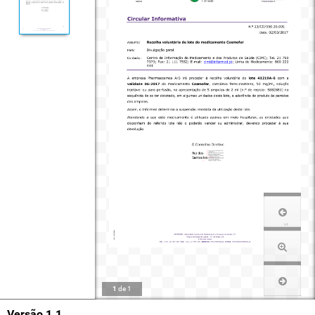
1
de
1
Versão 1.1