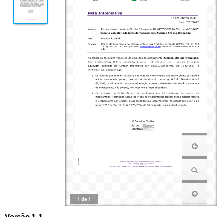
1
de
1
Versão 1.1