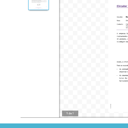
1
de
1