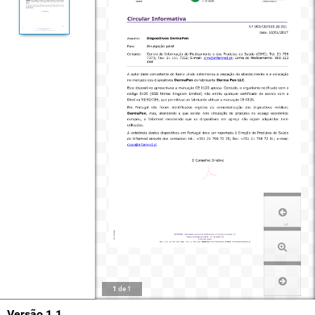
1
de
1
Versão 1.1