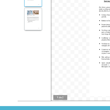
1
de
2