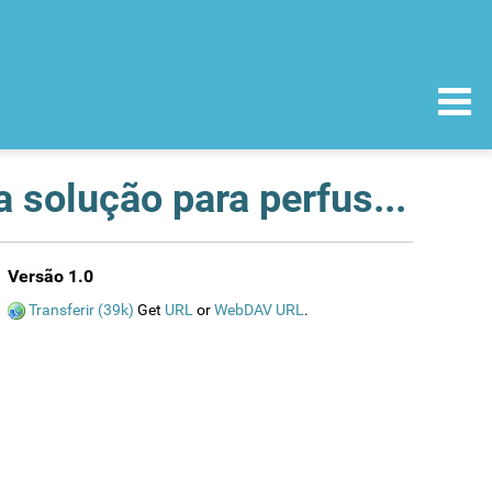
Herceptin (trastuzumab) pó para concentrado para solução para perfusão, 150 mg. Fissuras no vidro dos frascos para injectáveis - risco de não esterilidade - todos os lotes
Versão 1.0
Transferir (39k)
Get
URL
or
WebDAV URL
.