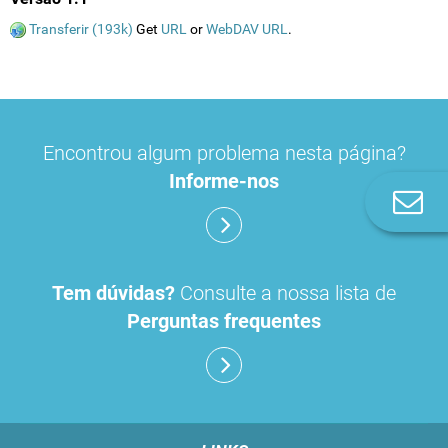
Transferir (193k)
Get
URL
or
WebDAV URL
.
Encontrou algum problema nesta página?
Informe-nos
Co
n
Tem dúvidas?
Consulte a nossa lista de
Perguntas frequentes