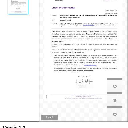
1
de
1
Versão 1.0