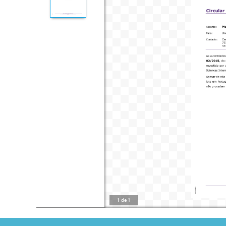
1
de
1