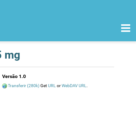
5 mg
Versão 1.0
Transferir (280k)
Get
URL
or
WebDAV URL
.