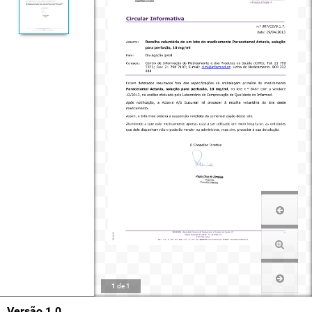
1
de
1
Versão 1.0