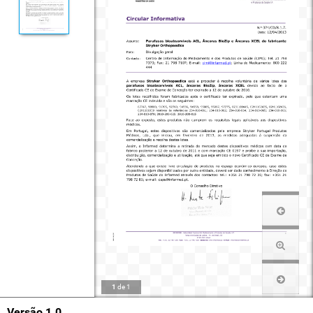
1
de
1
Versão 1.0