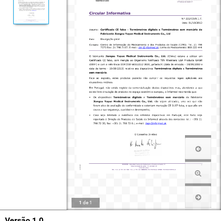
1
de
1
Versão 1.0