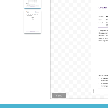
1
de
2