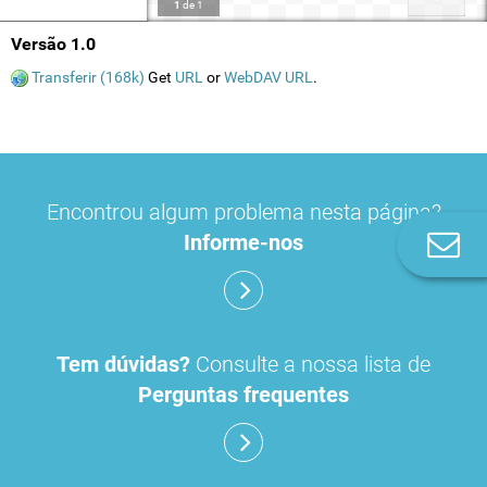
1
de
1
Versão 1.0
Transferir (168k)
Get
URL
or
WebDAV URL
.
Encontrou algum problema nesta página?
Informe-nos
Co
n
Tem dúvidas?
Consulte a nossa lista de
Perguntas frequentes