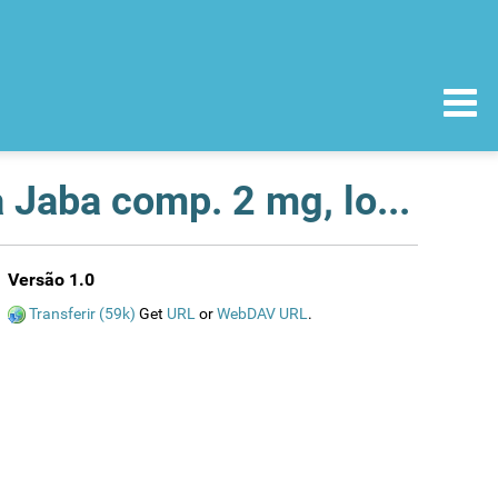
Recolha do mercado do medicamento Glimepirida Jaba comp. 2 mg, lote 25805 - val. 11/2008 e Glimepirida Jaba comp. 4 mg lote 26505 - val. 12/2008
Versão 1.0
Transferir (59k)
Get
URL
or
WebDAV URL
.