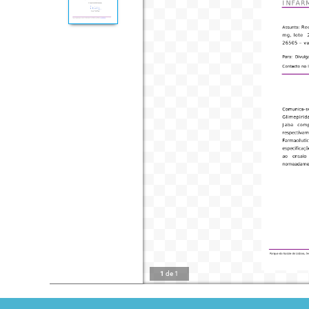
1
de
1