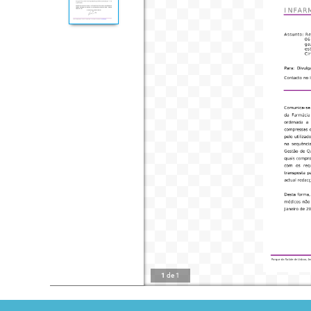
1
de
1