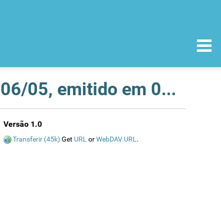
Retirada do Certificado CE de Conformidade nºR206/05, emitido em 06 de Outubro de 2005 pelo INFARMED, da firma Luteme Fábrica de Pensos Cirúrgicos, S.A
Versão 1.0
Transferir (45k)
Get
URL
or
WebDAV URL
.