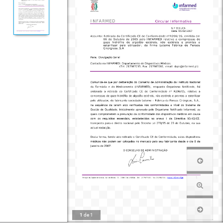
1
de
1