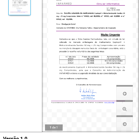
1
de
1
Versão 1.0