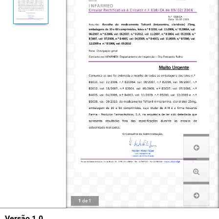
1
de
1
Versão 1.0