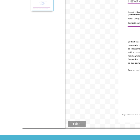
1
de
1