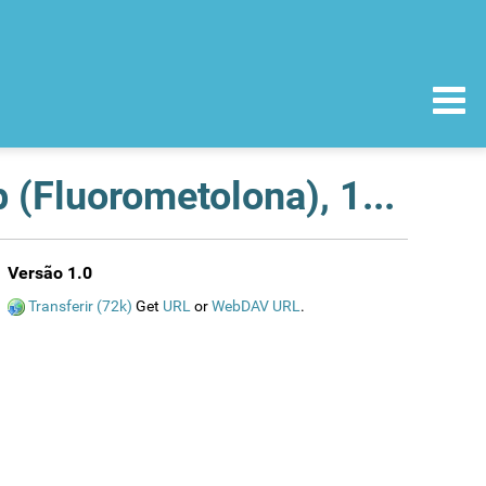
Recolha voluntária de lote do medicamento Flurop (Fluorometolona), 1 mg/ml, colírio
Versão 1.0
Transferir (72k)
Get
URL
or
WebDAV URL
.