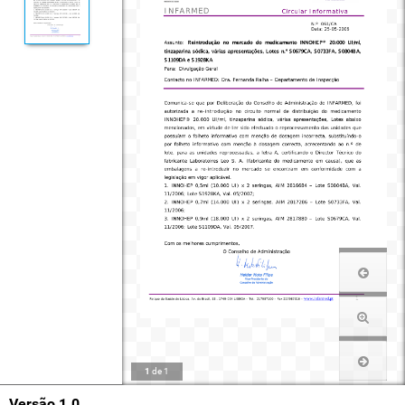
1
de
1
Versão 1.0