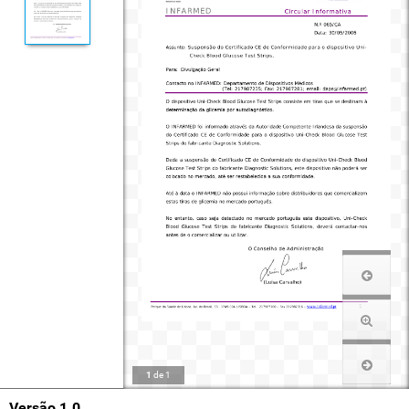
1
de
1
Versão 1.0