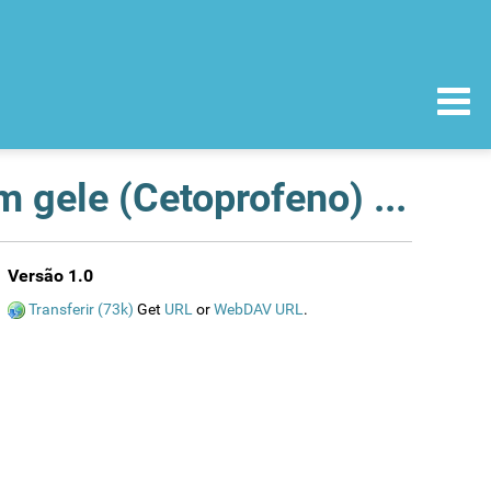
Reintrodução no mercado do medicamento Fastum gele (Cetoprofeno) 25mg/g
Versão 1.0
Transferir (73k)
Get
URL
or
WebDAV URL
.