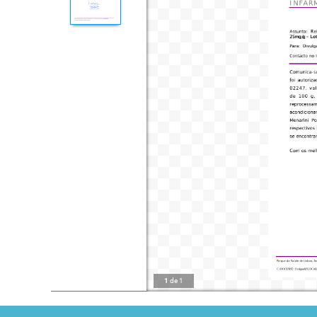
1
de
1