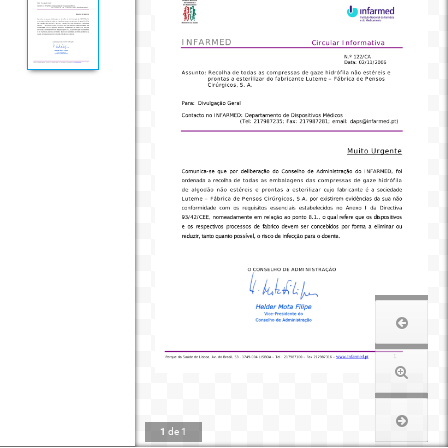
1
de
1