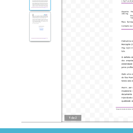
1
de
2