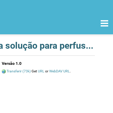
Herceptin (trastuzumab) pó para concentrado para solução para perfusão, 150 mg. Fissuras no vidro dos frascos para injectáveis - risco de não esterilidade - todos os lotes
Versão 1.0
Transferir (73k)
Get
URL
or
WebDAV URL
.