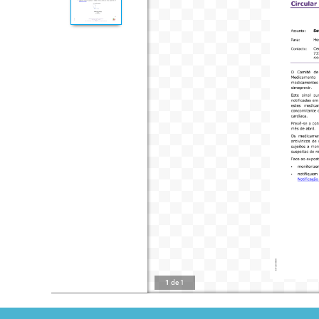
1
de
1