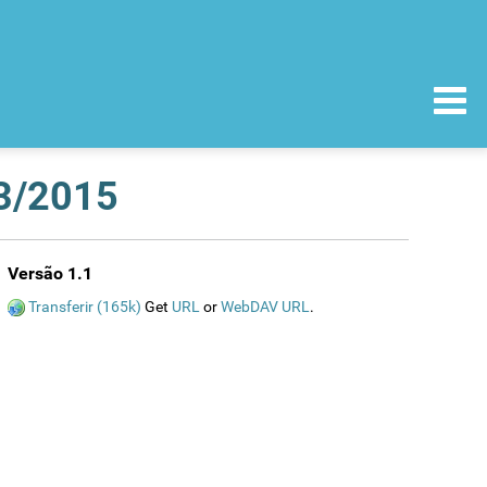
03/2015
Versão 1.1
Transferir (165k)
Get
URL
or
WebDAV URL
.