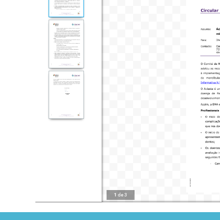
1
de
3