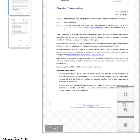
1
de
2
Versão 1.0