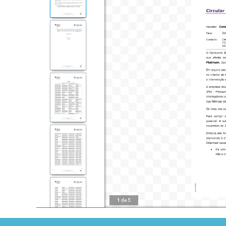
1
de
5