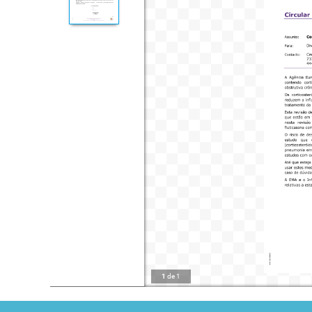
1
de
1