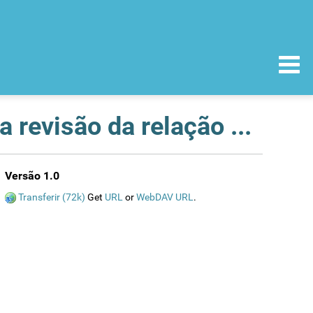
Pioglitazona ¿ Actualização de informação sobre a revisão da relação benefício-risco
Versão 1.0
Transferir (72k)
Get
URL
or
WebDAV URL
.