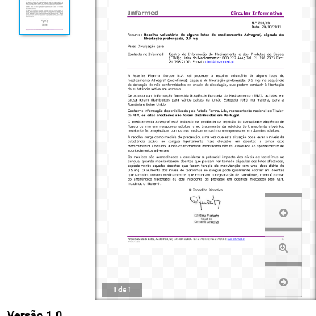
1
de
1
Versão 1.0