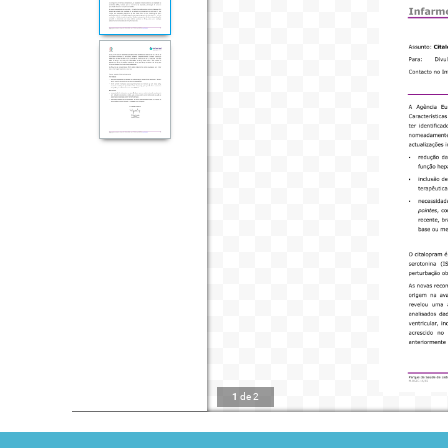
1
de
2