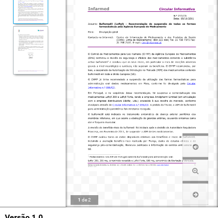
1
de
2
Versão 1.0