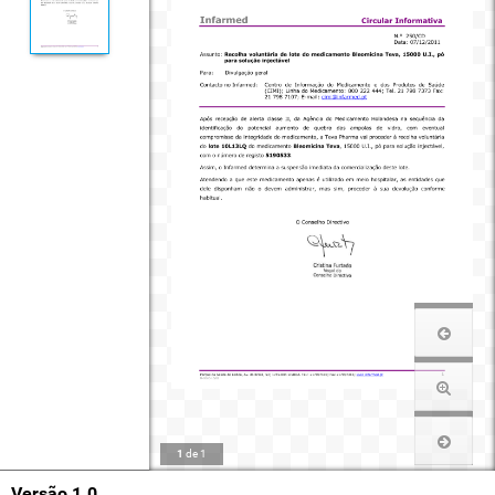
1
de
1
Versão 1.0