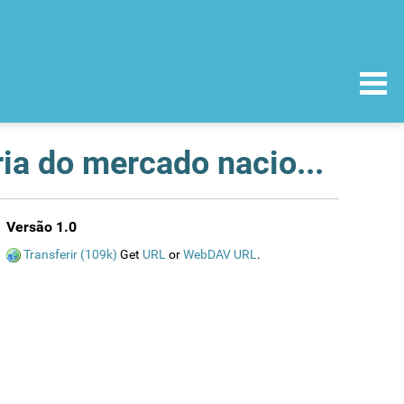
Suspensão da comercialização e retirada voluntária do mercado nacional do produto Hidratante V.G. Isdin.
Versão 1.0
Transferir (109k)
Get
URL
or
WebDAV URL
.