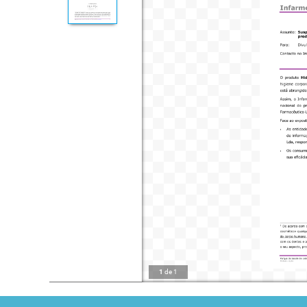
1
de
1