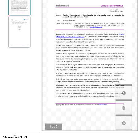
1
de
2
Versão 1.0