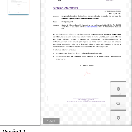
1
de
1
Versão 1.1