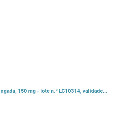
Recolha voluntária do medicamento Pracet (venlafaxina), comprimido de libertação prolongada, 150 mg - lote n.º LC10314, validade 02/2015