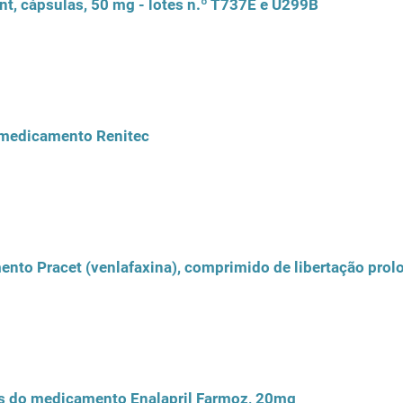
nt, cápsulas, 50 mg - lotes n.º T737E e U299B
o medicamento Renitec
tes do medicamento Enalapril Farmoz, 20mg