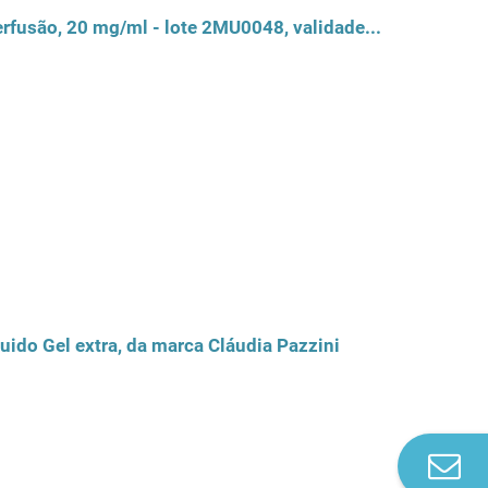
Recolha voluntária do medicamento Docetaxel Actavis, concentrado para solução para perfusão, 20 mg/ml - lote 2MU0048, validade 05/2014
ido Gel extra, da marca Cláudia Pazzini
Co
n