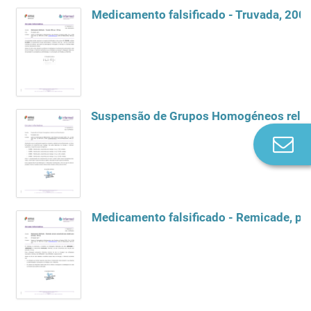
Medicamento falsificado - Truvada, 200
Suspensão de Grupos Homogéneos relat
Co
n