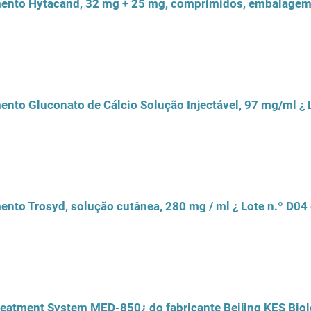
ento Hytacand, 32 mg + 25 mg, comprimidos, embalagem d
nto Gluconato de Cálcio Solução Injectável, 97 mg/ml ¿ 
nto Trosyd, solução cutânea, 280 mg / ml ¿ Lote n.º D04 
Treatment System MED-850¿ do fabricante Beijing KES Biol