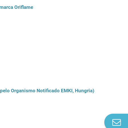
 marca Oriflame
pelo Organismo Notificado EMKI, Hungria)
Co
n