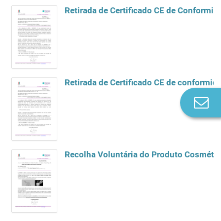
Retirada de Certificado CE de Conformid
Retirada de Certificado CE de conformida
Co
n
Recolha Voluntária do Produto Cosmétic