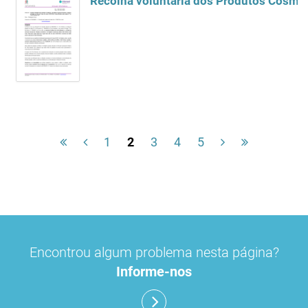
Recolha voluntária dos Produtos Cosmét
1
2
3
4
5
Encontrou algum problema nesta página?
Informe-nos