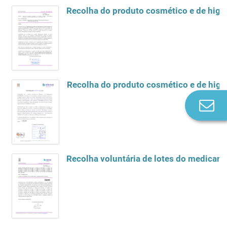
Recolha do produto cosmético e de higie
Recolha do produto cosmético e de higie
Co
n
Recolha voluntária de lotes do medicam