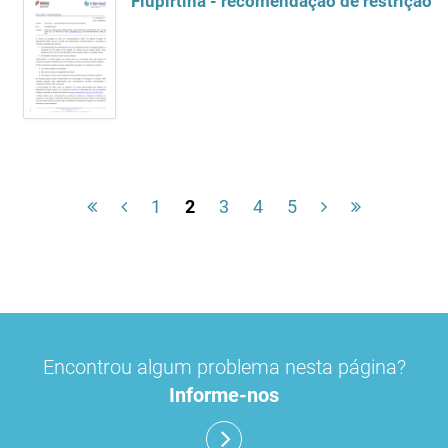
Flupirtina - recomendação de restrição d
1
2
3
4
5
Encontrou algum problema nesta página?
Informe-nos