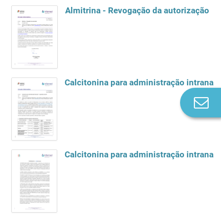
Almitrina - Revogação da autorização
Calcitonina para administração intranas
Co
n
Calcitonina para administração intranas