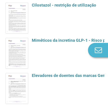
Cilostazol - restrição de utilização
Miméticos da incretina GLP-1 - Risco pa
Co
n