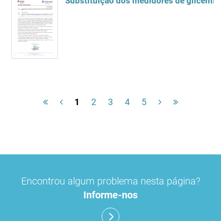
Substituição dos medidores de glicemia
1
2
3
4
5
Encontrou algum problema nesta página?
Informe-nos