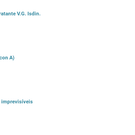
tante V.G. Isdin.
lcon A)
 imprevisíveis