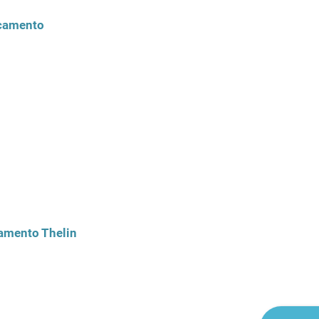
icamento
camento Thelin