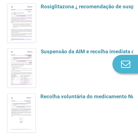
Rosiglitazona ¿ recomendação de susp
Co
n
Recolha voluntária do medicamento Nutri