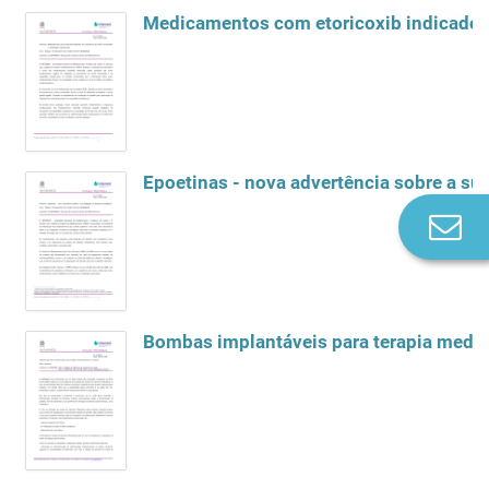
Medicamentos com etoricoxib indicados n
Epoetinas - nova advertência sobre a su
Co
n
Bombas implantáveis para terapia medic